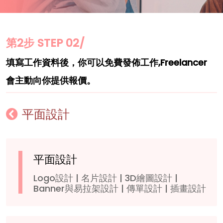
第2步 STEP 02/
填寫工作資料後，你可以免費發佈工作,Freelancer
會主動向你提供報價。
平面設計
平面設計
Logo設計 | 名片設計 | 3D繪圖設計 |
Banner與易拉架設計 | 傳單設計 | 插畫設計